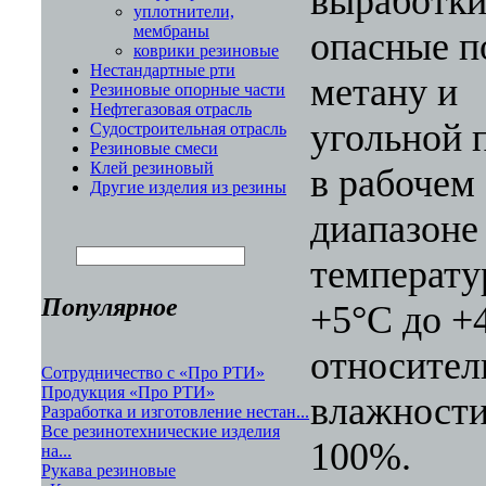
выработки
уплотнители,
мембраны
опасные п
коврики резиновые
Нестандартные рти
метану и
Резиновые опорные части
Нефтегазовая отрасль
угольной 
Судостроительная отрасль
Резиновые смеси
Клей резиновый
в рабочем
Другие изделия из резины
диапазоне
температу
Популярное
+5°C до +
относител
Сотрудничество с «Про РТИ»
Продукция «Про РТИ»
влажности
Разработка и изготовление нестан...
Все резинотехнические изделия
100%.
на...
Рукава резиновые