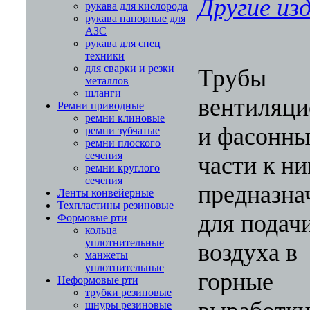
Другие изд
рукава для кислорода
рукава напорные для
АЗС
рукава для спец
техники
для сварки и резки
Трубы
металлов
шланги
вентиляц
Ремни приводные
ремни клиновые
и фасонны
ремни зубчатые
ремни плоского
сечения
части к н
ремни круглого
сечения
предназна
Ленты конвейерные
Техпластины резиновые
для подач
Формовые рти
кольца
уплотнительные
воздуха в
манжеты
уплотнительные
горные
Неформовые рти
трубки резиновые
шнуры резиновые