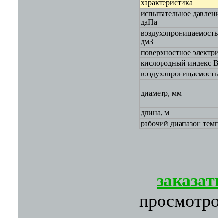
характеристика
испытательное давлени
даПа
воздухопроницаемость
дм3
поверхностное электр
кислородный индекс 
воздухопроницаемост
диаметр, мм
длина, м
рабочий диапазон темп
заказат
просмотр