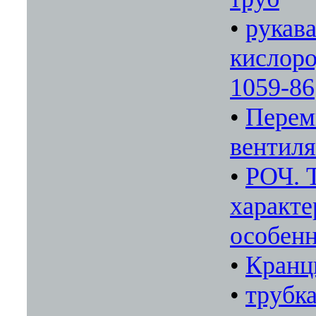
•
рукава
кислоро
1059-86
•
Перем
вентил
•
РОЧ. 
характе
особенн
•
Кранц
•
трубка