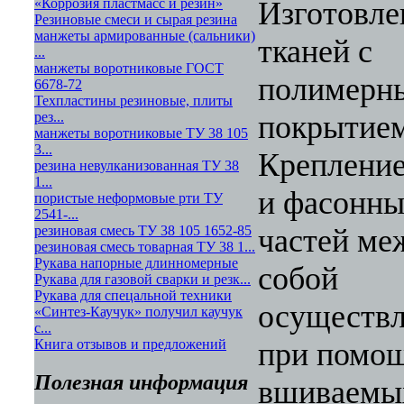
«Коррозия пластмасс и резин»
Изготовле
Резиновые смеси и сырая резина
манжеты армированные (сальники)
тканей с
...
манжеты воротниковые ГОСТ
полимерн
6678-72
Техпластины резиновые, плиты
рез...
покрытием
манжеты воротниковые ТУ 38 105
3...
Крепление
резина невулканизованная ТУ 38
1...
и фасонн
пористые неформовые рти ТУ
2541-...
резиновая смесь ТУ 38 105 1652-85
частей ме
резиновая смесь товарная ТУ 38 1...
Рукава напорные длинномерные
собой
Рукава для газовой сварки и резк...
Рукава для спецальной техники
осуществл
«Синтез-Каучук» получил каучук
с...
Книга отзывов и предложений
при помо
Полезная информация
вшиваемы