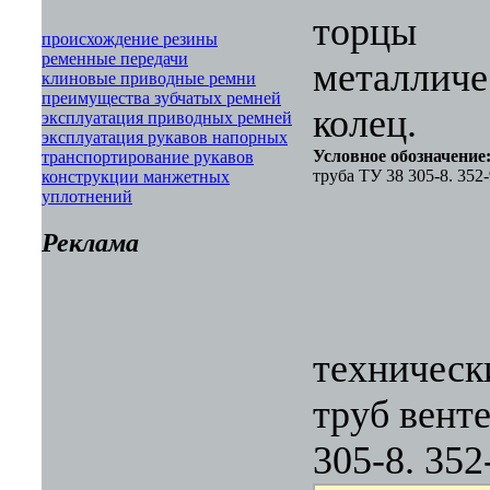
торцы
происхождение резины
ременные передачи
металличе
клиновые приводные ремни
преимущества зубчатых ремней
колец.
эксплуатация приводных ремней
эксплуатация рукавов напорных
Условное обозначение
транспортирование рукавов
труба ТУ 38 305-8. 352-
конструкции манжетных
уплотнений
Реклама
техническ
труб вент
305-8. 352