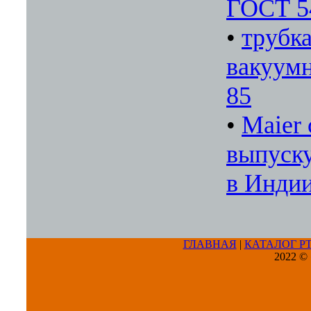
ГОСТ 5
•
трубка
вакуумн
85
•
Maier 
выпуску
в Инди
ГЛАВНАЯ
|
КАТАЛОГ Р
2022 ©