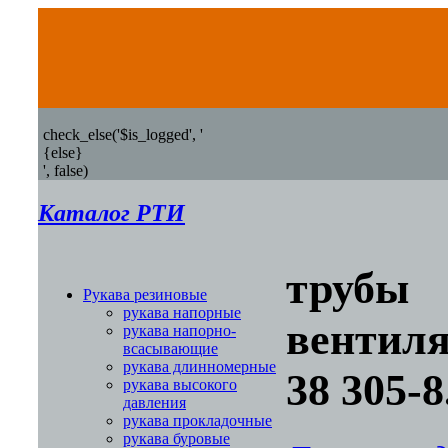
check_else('$is_logged', '
{else}
', false)
Каталог РТИ
трубы
Рукава резиновые
рукава напорные
вентил
рукава напорно-
всасывающие
рукава длинномерные
38 305-8
рукава высокого
давления
рукава прокладочные
рукава буровые