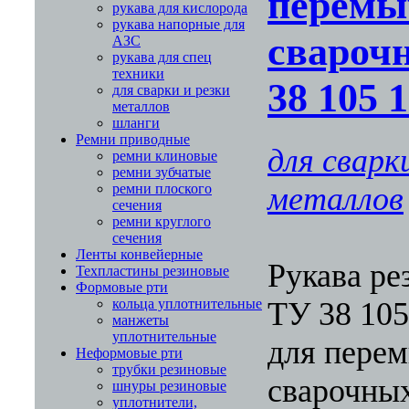
перемы
рукава для кислорода
рукава напорные для
свароч
АЗС
рукава для спец
техники
38 105 
для сварки и резки
металлов
шланги
Ремни приводные
для сварк
ремни клиновые
ремни зубчатые
металлов
ремни плоского
сечения
ремни круглого
сечения
Ленты конвейерные
Рукава ре
Техпластины резиновые
Формовые рти
ТУ 38 105
кольца уплотнительные
манжеты
уплотнительные
для перем
Неформовые рти
трубки резиновые
сварочны
шнуры резиновые
уплотнители,