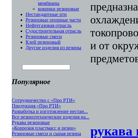
предназн
мембраны
коврики резиновые
Нестандартные рти
охлажден
Резиновые опорные части
Нефтегазовая отрасль
токопрово
Судостроительная отрасль
Резиновые смеси
и от окр
Клей резиновый
Другие изделия из резины
предметов
Популярное
Сотрудничество с «Про РТИ»
Продукция «Про РТИ»
Разработка и изготовление нестан...
Все резинотехнические изделия на...
Рукава резиновые
рукава 
«Коррозия пластмасс и резин»
Резиновые смеси и сырая резина