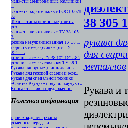
манжеты армированные (сальники)
диэлек
...
манжеты воротниковые ГОСТ 6678-
72
38 305 
Техпластины резиновые, плиты
рез...
манжеты воротниковые ТУ 38 105
3...
рукава дл
резина невулканизованная ТУ 38 1...
пористые неформовые рти ТУ
для сварк
2541-...
резиновая смесь ТУ 38 105 1652-85
резиновая смесь товарная ТУ 38 1...
металлов
Рукава напорные длинномерные
Рукава для газовой сварки и резк...
Рукава для спецальной техники
«Синтез-Каучук» получил каучук с...
Рукава и 
Книга отзывов и предложений
резиновы
Полезная информация
диэлектри
происхождение резины
ременные передачи
перемычек
клиновые приводные ремни