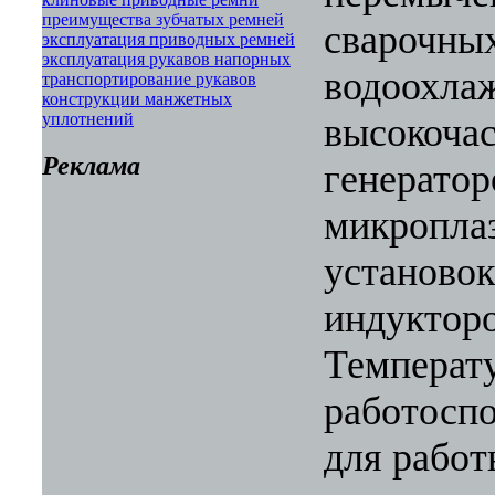
преимущества зубчатых ремней
сварочны
эксплуатация приводных ремней
эксплуатация рукавов напорных
водоохла
транспортирование рукавов
конструкции манжетных
уплотнений
высокоча
Реклама
генератор
микропла
установок
индукторо
Температ
работосп
для работ