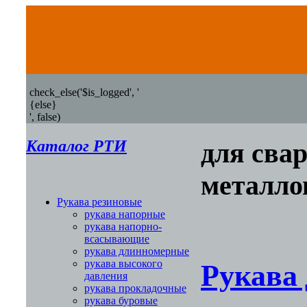
check_else('$is_logged', '
{else}
', false)
Каталог РТИ
для свар
металло
Рукава резиновые
рукава напорные
рукава напорно-
всасывающие
рукава длинномерные
рукава высокого
Рукава
давления
рукава прокладочные
рукава буровые