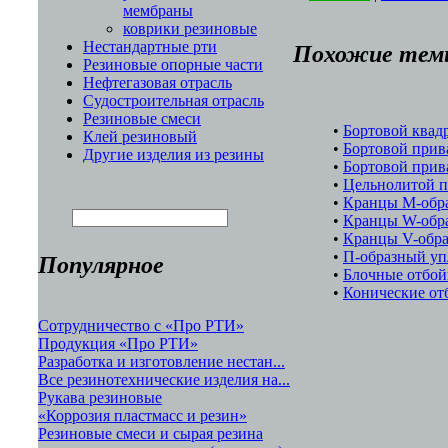
мембраны
коврики резиновые
Нестандартные рти
Похожие тем
Резиновые опорные части
Нефтегазовая отрасль
Судостроительная отрасль
Резиновые смеси
•
Бортовой квад
Клей резиновый
•
Бортовой прив
Другие изделия из резины
•
Бортовой прив
•
Цельнолитой п
•
Кранцы М-обр
•
Кранцы W-обр
•
Кранцы V-обр
•
П-образный уп
Популярное
•
Блочные отбой
•
Конические от
Сотрудничество с «Про РТИ»
Продукция «Про РТИ»
Разработка и изготовление нестан...
Все резинотехнические изделия на...
Рукава резиновые
«Коррозия пластмасс и резин»
Резиновые смеси и сырая резина