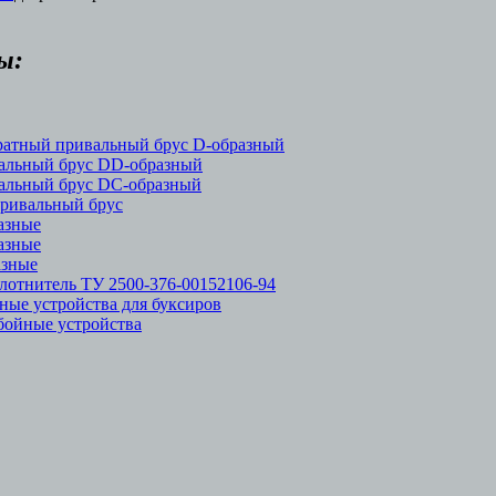
ы:
ратный привальный брус D-образный
альный брус DD-образный
альный брус DC-образный
ривальный брус
азные
азные
азные
лотнитель ТУ 2500-376-00152106-94
ные устройства для буксиров
бойные устройства