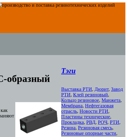
Тэги
C-образный
Выставка РТИ
,
Дюрит
,
Завод
РТИ
,
Клей резиновый
,
Кольцо резиновое
,
Манжета
,
Мембрана
,
Нефтегазовая
 как
отрасль
,
Новости РТИ
,
храняют
Пластины технические
,
Прокладка
,
РВД
,
РОЧ
,
РТИ
,
Резина
,
Резиновая смесь
,
Резиновые опорные части
,