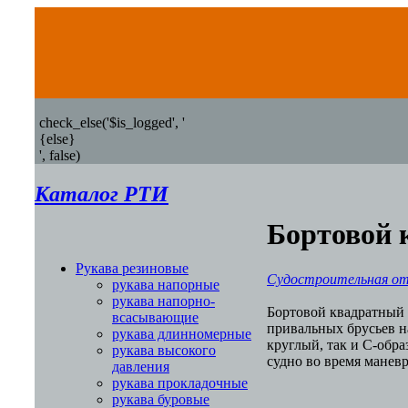
check_else('$is_logged', '
{else}
', false)
Каталог РТИ
Бортовой 
Рукава резиновые
Судостроительная от
рукава напорные
рукава напорно-
Бортовой квадратный 
всасывающие
привальных брусьев н
рукава длинномерные
круглый, так и С-обр
рукава высокого
судно во время манев
давления
рукава прокладочные
рукава буровые