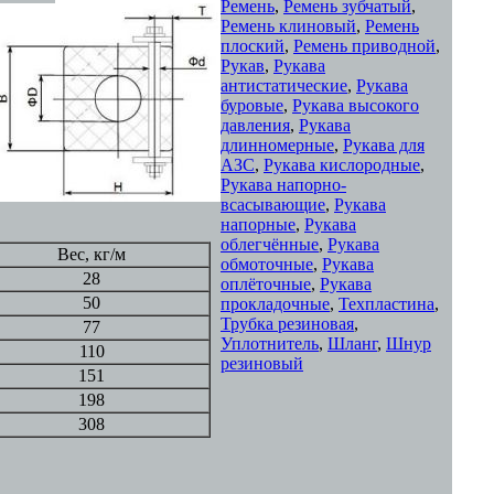
Ремень
,
Ремень зубчатый
,
Ремень клиновый
,
Ремень
плоский
,
Ремень приводной
,
Рукав
,
Рукава
антистатические
,
Рукава
буровые
,
Рукава высокого
давления
,
Рукава
длинномерные
,
Рукава для
АЗС
,
Рукава кислородные
,
Рукава напорно-
всасывающие
,
Рукава
напорные
,
Рукава
облегчённые
,
Рукава
Вес, кг/м
обмоточные
,
Рукава
28
оплёточные
,
Рукава
50
прокладочные
,
Техпластина
,
Трубка резиновая
,
77
Уплотнитель
,
Шланг
,
Шнур
110
резиновый
151
198
308