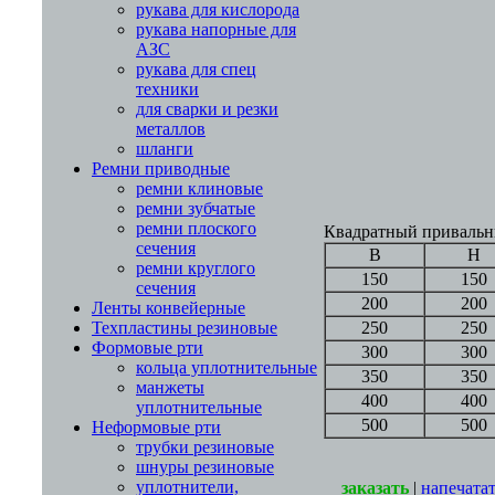
рукава для кислорода
рукава напорные для
АЗС
рукава для спец
техники
для сварки и резки
металлов
шланги
Ремни приводные
ремни клиновые
ремни зубчатые
ремни плоского
Квадратный привальны
сечения
B
H
ремни круглого
150
150
сечения
200
200
Ленты конвейерные
250
250
Техпластины резиновые
Формовые рти
300
300
кольца уплотнительные
350
350
манжеты
400
400
уплотнительные
500
500
Неформовые рти
трубки резиновые
шнуры резиновые
уплотнители,
заказать
|
напечата