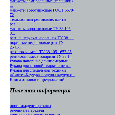
манжеты армированные (сальники)
...
манжеты воротниковые ГОСТ 6678-
72
Техпластины резиновые, плиты
рез...
манжеты воротниковые ТУ 38 105
3...
резина невулканизованная ТУ 38 1...
пористые неформовые рти ТУ
2541-...
резиновая смесь ТУ 38 105 1652-85
резиновая смесь товарная ТУ 38 1...
Рукава напорные длинномерные
Рукава для газовой сварки и резк...
Рукава для спецальной техники
«Синтез-Каучук» получил каучук с...
Книга отзывов и предложений
Полезная информация
происхождение резины
ременные передачи
клиновые приводные ремни