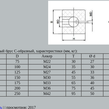
й брус C-образный, характеристики (мм, кг):
D
Анкер
T
Ø d
75
M22
30
27
100
M24
35
30
125
M27
45
33
150
M30
55
36
175
M33
65
40
200
M36
75
45
250
M42
95
50
ть
| | просмотров: 2017